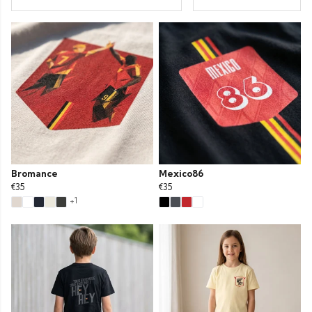
Bromance
Mexico86
€35
€35
+1