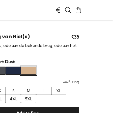
 van Niel(s)
€35
s, ode aan de bekende brug, ode aan het
rt Dust
Sizing
S
S
M
L
XL
L
4XL
5XL