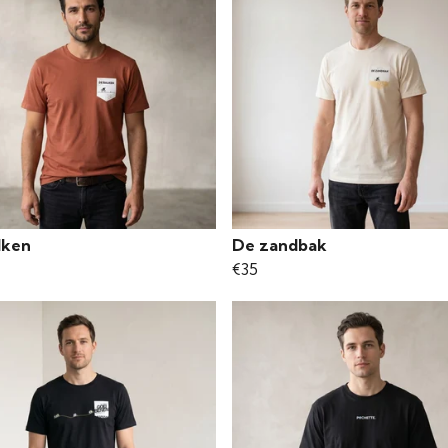
lken
De zandbak
€35