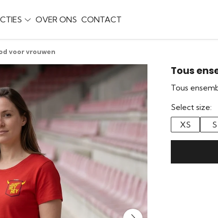
CTIES
OVER ONS
CONTACT
od voor vrouwen
Tous ens
Tous ensembl
Select size:
XS
S