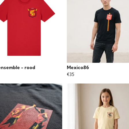
ensemble - rood
Mexico86
€35