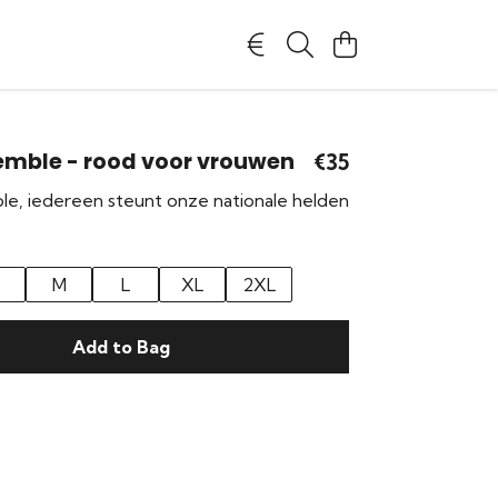
emble - rood voor vrouwen
€35
e, iedereen steunt onze nationale helden
M
L
XL
2XL
Add to Bag